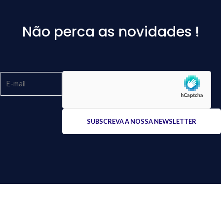
Não perca as novidades !
Please
leave
this
field
empty.