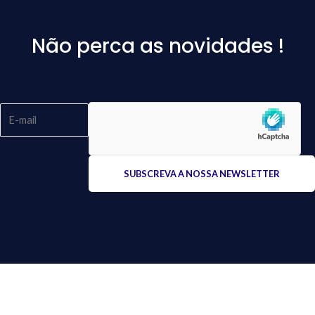
Não perca as novidades !
Please
leave
this
field
empty.