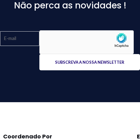
Não perca as novidades !
Please
leave
this
field
empty.
Coordenado Por