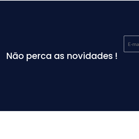
Não perca as novidades !
Please
leave
this
field
empty.