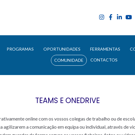
E
PROGRAMAS
OPORTUNIDADES
FERRAMENTAS
C
CONTACTOS
COMUNIDADE
TEAMS E ONEDRIVE
rativamente online com os vossos colegas de trabalho ou de escol
a agilizarem a comunicação em equipa ou individual, através de vi
dem guardar de forma segura os vossos ficheiros, fotos ou vídeo