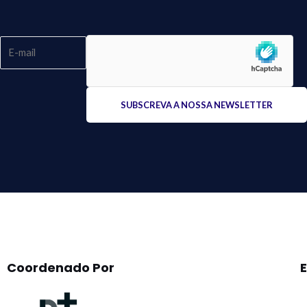
Please
leave
this
field
empty.
Coordenado Por