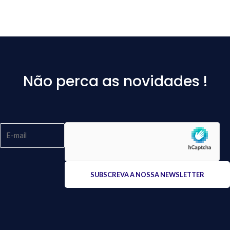
Não perca as novidades !
Please
leave
this
field
empty.