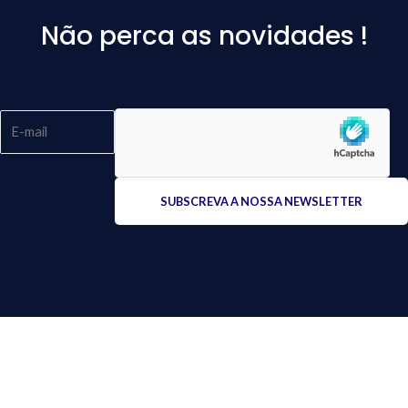
Não perca as novidades !
Please
leave
this
field
empty.