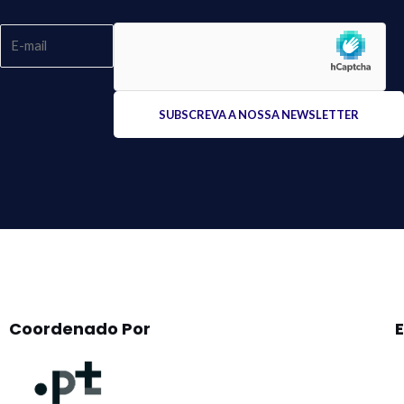
Please
leave
this
field
empty.
Coordenado Por