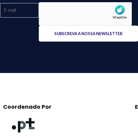
Please
leave
this
field
empty.
Coordenado Por