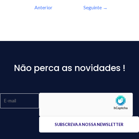
Anterior
Seguinte
→
Não perca as novidades !
Please
leave
this