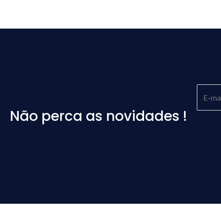
Não perca as novidades !
Please
leave
this
field
empty.