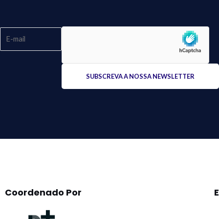
Please
leave
this
field
empty.
Coordenado Por