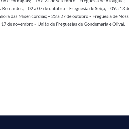
rrio e Formigais; – 18 a 22 de setembro – Freguesia de Atouguia; 
 Bernardos; – 02 a 07 de outubro – Freguesia de Seiça; – 09 a 13 d
hora das Misericórdias; – 23 a 27 de outubro – Freguesia de Noss
a 17 de novembro – União de Freguesias de Gondemaria e Olival.