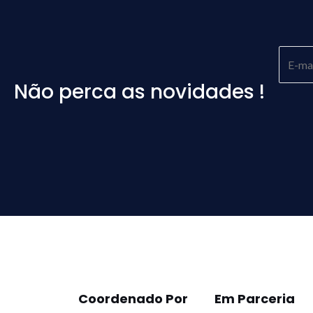
Não perca as novidades !
Please
leave
this
field
empty.
Coordenado Por
Em Parceria