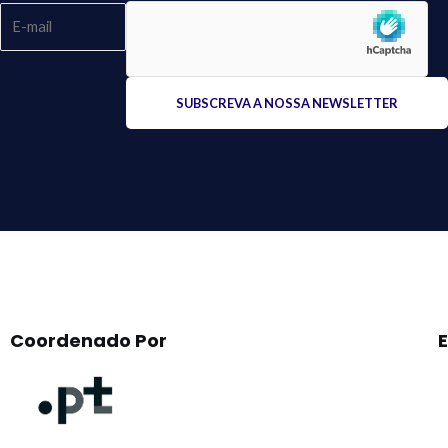
Please
leave
this
field
empty.
Coordenado Por