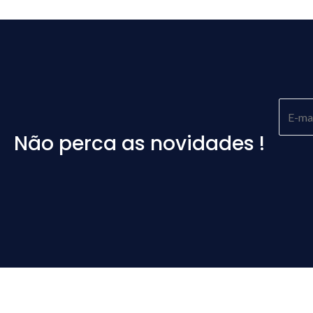
Não perca as novidades !
Please
leave
this
field
empty.