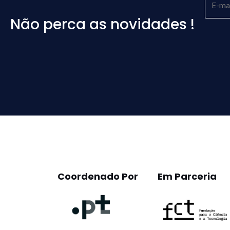
Não perca as novidades !
Please
leave
this
field
empty.
Coordenado Por
Em Parceria