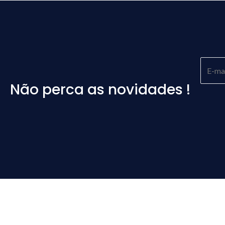
Não perca as novidades !
Please
leave
this
field
empty.