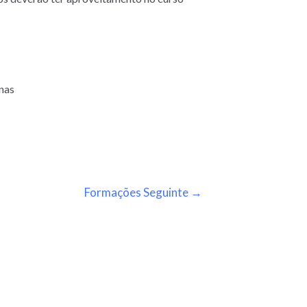
onas
Formações Seguinte
→