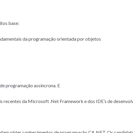
itos base:
ndamentais da programação orientada por objetos
de programação assíncrona. E
is recentes da Microsoft .Net Framework e dos IDE’s de desenvol
endam obter conhecimentos de programação C# .NET. Os candidato