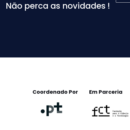
Não perca as novidades !
Please
leave
this
field
empty.
Coordenado Por
Em Parceria