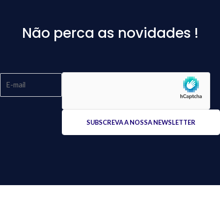
Não perca as novidades !
Please
leave
this
field
empty.