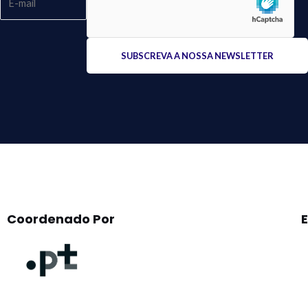
Please
leave
this
field
empty.
Coordenado Por