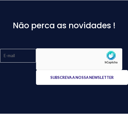
Não perca as novidades !
Please
leave
this
field
empty.