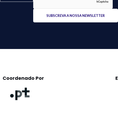
Please
leave
this
field
empty.
Coordenado Por