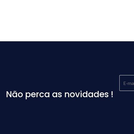
Não perca as novidades !
Please
leave
this
field