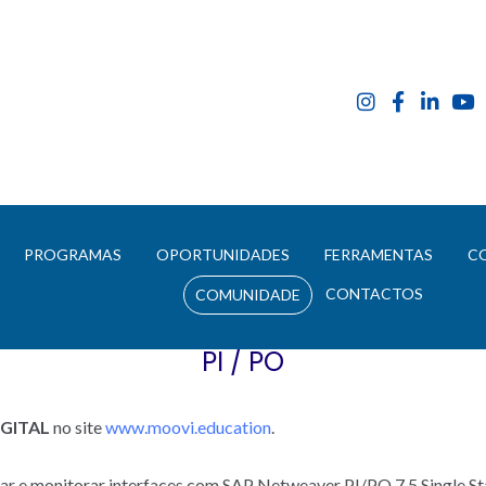
E
PROGRAMAS
OPORTUNIDADES
FERRAMENTAS
C
CONTACTOS
COMUNIDADE
PI / PO
GITAL
no site
www.moovi.education
.
rar e monitorar interfaces com SAP Netweaver PI/PO 7.5 Single St