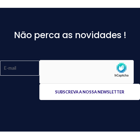
Não perca as novidades !
Please
leave
this
field
empty.