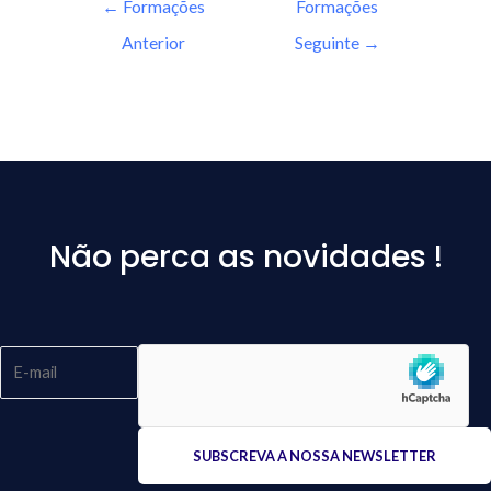
←
Formações
Formações
Anterior
Seguinte
→
Não perca as novidades !
Please
leave