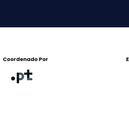
this
field
empty.
Coordenado Por