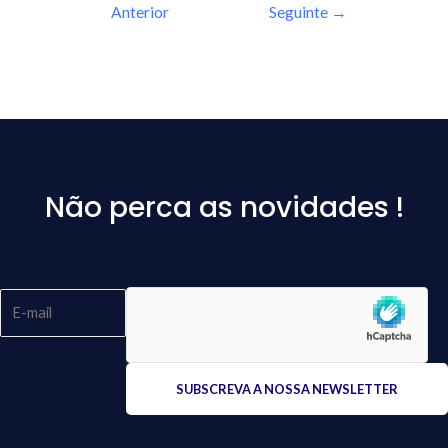
Anterior
Seguinte
→
Não perca as novidades !
Please
leave
this
field