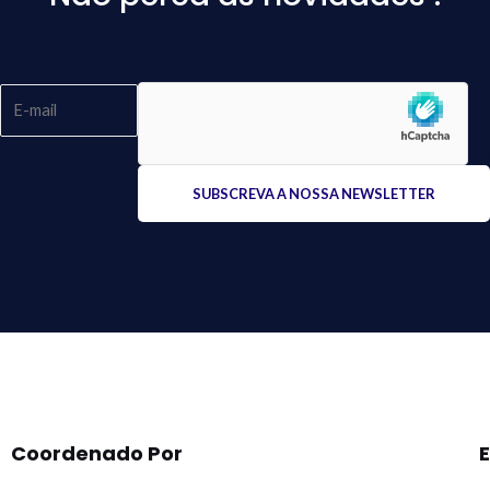
Please
leave
this
field
empty.
Coordenado Por