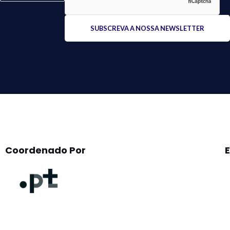
Please
leave
this
field
empty.
Coordenado Por