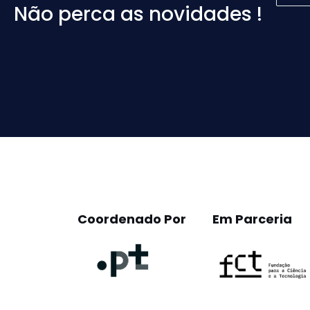
Não perca as novidades !
Please
leave
this
field
empty.
Coordenado Por
Em Parceria