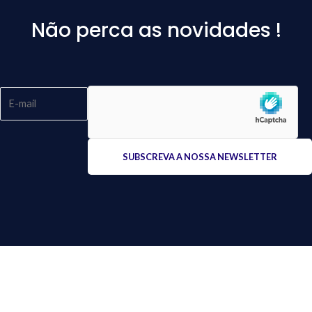
Não perca as novidades !
Please
leave
this
field
empty.