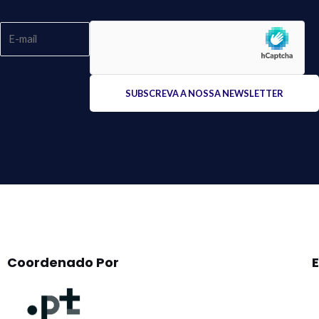
Please
leave
this
field
empty.
Coordenado Por