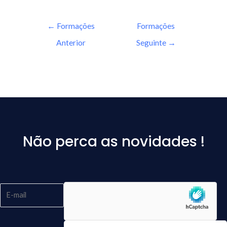
←
Formações
Formações
Anterior
Seguinte
→
Não perca as novidades !
Please