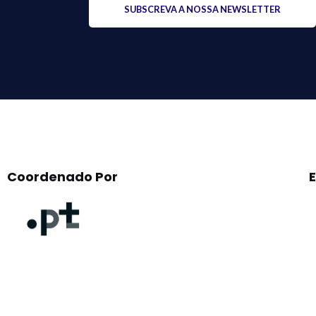
leave
this
field
empty.
Coordenado Por