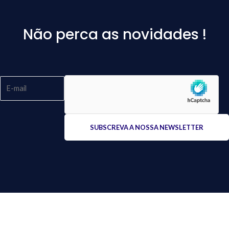
Não perca as novidades !
Please
leave
this
field
empty.