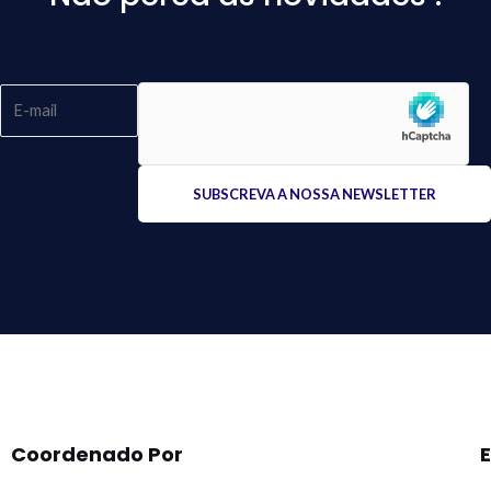
Please
leave
this
field
empty.
Coordenado Por