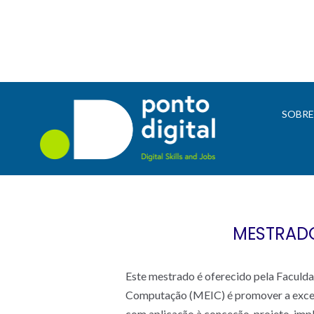
SOBR
MESTRADO
Este mestrado é oferecido pela Faculd
Computação (MEIC) é promover a excelê
com aplicação à conceção, projeto, imp