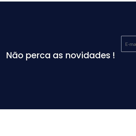
Não perca as novidades !
Please
leave
this
field
empty.