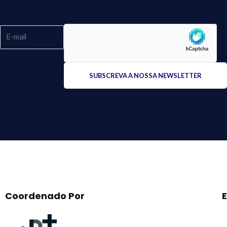
Please
leave
this
field
empty.
Coordenado Por