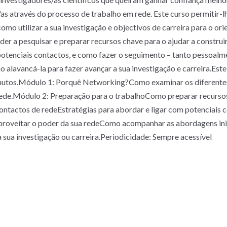
/as através do processo de trabalho em rede. Este curso permitir-
como utilizar a sua investigação e objectivos de carreira para o or
er a pesquisar e preparar recursos chave para o ajudar a construi
a potenciais contactos, e como fazer o seguimento – tanto pessoal
mo alavancá-la para fazer avançar a sua investigação e carreira.Es
nutos.Módulo 1: Porquê Networking?Como examinar os diferentes 
rede.Módulo 2: Preparação para o trabalhoComo preparar recursos 
ntactos de redeEstratégias para abordar e ligar com potenciais co
proveitar o poder da sua redeComo acompanhar as abordagens inici
a sua investigação ou carreira.Periodicidade: Sempre acessível