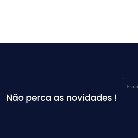
Não perca as novidades !
Please
leave
this
field