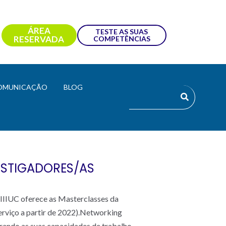
ÁREA
TESTE AS SUAS
RESERVADA
COMPETÊNCIAS
OMUNICAÇÃO
BLOG
ESTIGADORES/AS
 IIIUC oferece as Masterclasses da
erviço a partir de 2022).Networking
orando as suas capacidades de trabalho