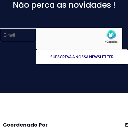
Não perca as novidades !
Please
leave
this
field
empty.
Coordenado Por