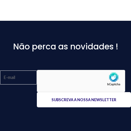
Não perca as novidades !
Please
leave
this
field
empty.