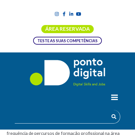
ÁREA RESERVADA
TESTE AS SUAS COMPETÊNCIAS
MARKETING 3.0
Integrada no
Programa “Emprego + Digital”
, a formação visa
a (re)qualificação de ativos empregados, através da
frequência de percursos de formação profissional na área