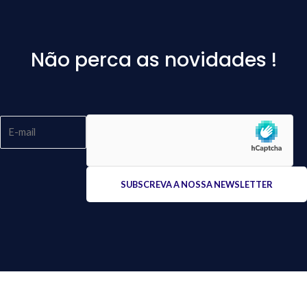
Não perca as novidades !
Please
leave
this
field
empty.