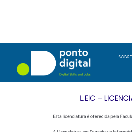
SOBR
L.EIC – LICEN
Esta licenciatura é oferecida pela Facu
A Licenciatura em Engenharia Informát