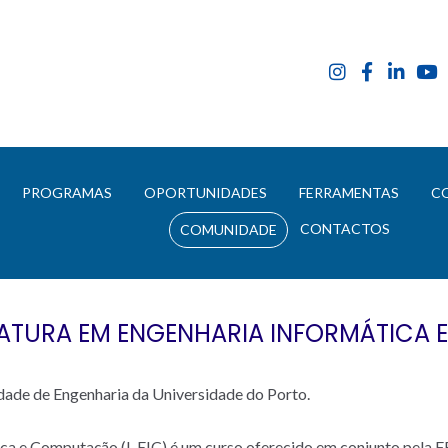
E
PROGRAMAS
OPORTUNIDADES
FERRAMENTAS
C
CONTACTOS
COMUNIDADE
CIATURA EM ENGENHARIA INFORMÁTIC
ldade de Engenharia da Universidade do Porto.
ica e Computação (L.EIC) é um curso oferecido em conjunto pela F