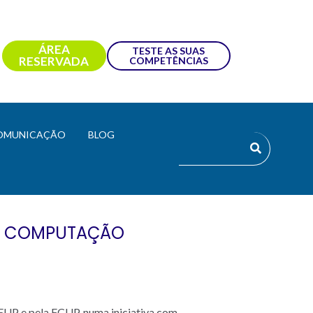
ÁREA
TESTE AS SUAS
RESERVADA
COMPETÊNCIAS
OMUNICAÇÃO
BLOG
A E COMPUTAÇÃO
EUP e pela FCUP, numa iniciativa com