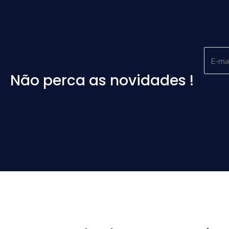
Não perca as novidades !
Please
leave
this
field
empty.