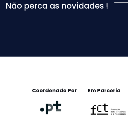
Não perca as novidades !
Please
leave
this
field
empty.
Coordenado Por
Em Parceria