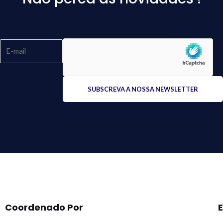
Please
leave
this
field
empty.
Coordenado Por