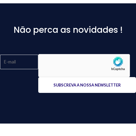
Não perca as novidades !
Please
leave
this
field
empty.