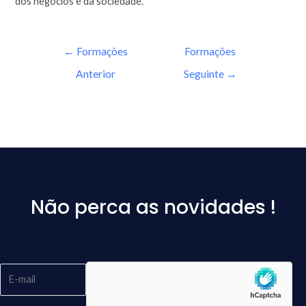
dos negócios e da sociedade.
←
Formações
Formações
Anterior
Seguinte
→
Não perca as novidades !