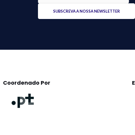
Please
leave
this
field
empty.
Coordenado Por