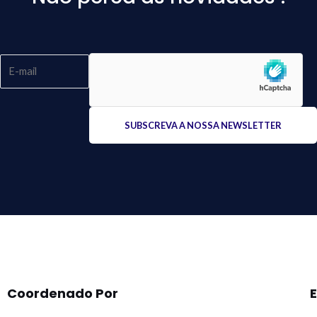
Please
leave
this
field
empty.
Coordenado Por