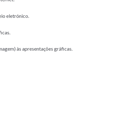
eio eletrónico.
icas.
magem) às apresentações gráficas.