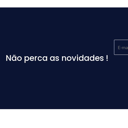
Não perca as novidades !
Please
leave
this
field
empty.