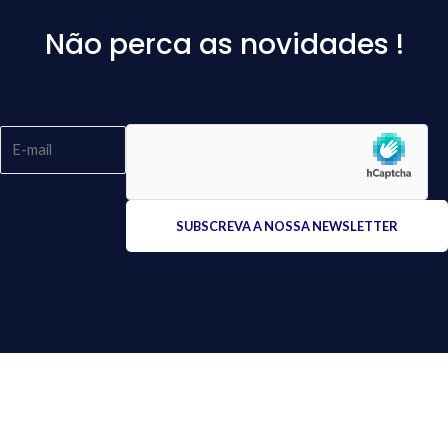
Não perca as novidades !
Please
leave
this
field
empty.