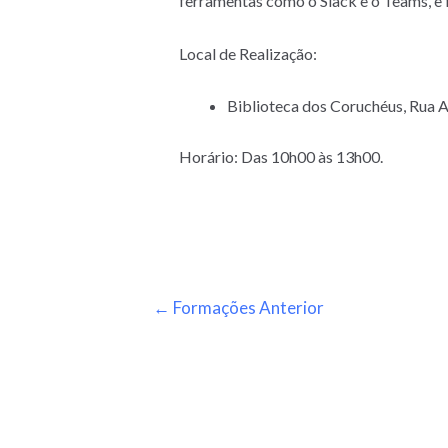
ferramentas como o Slack e o Teams, e fo
Local de Realização:
Biblioteca dos Coruchéus, Rua A
Horário: Das 10h00 às 13h00.
←
Formações Anterior