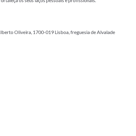
rtaleça os seus laços pessoais e profissionais.
lberto Oliveira, 1700-019 Lisboa, freguesia de Alvalade