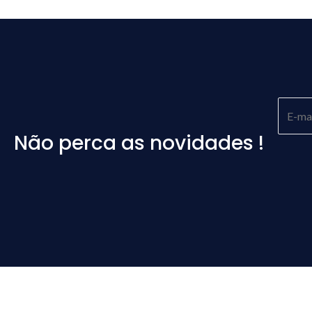
Não perca as novidades !
Please
leave
this
field
empty.