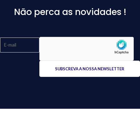
Não perca as novidades !
Please
leave
this
field
empty.